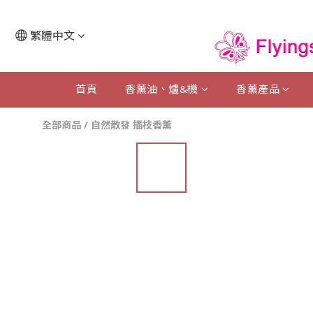
繁體中文
首頁
香薰油、爐&機
香薰產品
全部商品
/
自然散發 插枝香薰