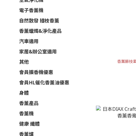
電子香薰機
自然散發 插枝香薰
香薰蠟燭&淨化產品
汽車適用
家居&辦公室適用
香薰籐枝套裝2
其他
會員擴香機優惠
會員HL催化香薰油優惠
身體
香薰產品
香薰機
健康 纖體
香薰爐