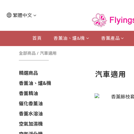
繁體中文
首頁
香薰油、爐&機
香薰產品
全部商品
/
汽車適用
汽車適用
精選商品
香薰油、爐&機
香薰精油
催化香薰油
香薰水溶油
空氣加濕機
空氣淨化機