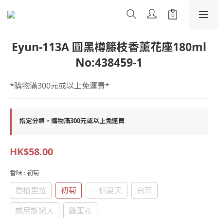
Eyun-113A 圓黑樽籐枝香薰花座180ml
No:438459-1
*購物滿300元或以上免運費*
指定分類，購物滿300元或以上免運費
HK$58.00
香味
: 初菊
香格里拉
初菊
一個夏天
白茶
威尼斯戀人
雞蛋花