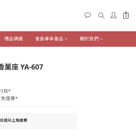
禮品精選
會員專享產品
關於我們
立即購買
座 YA-607
付款*
上免運費*
0元或以上免運費