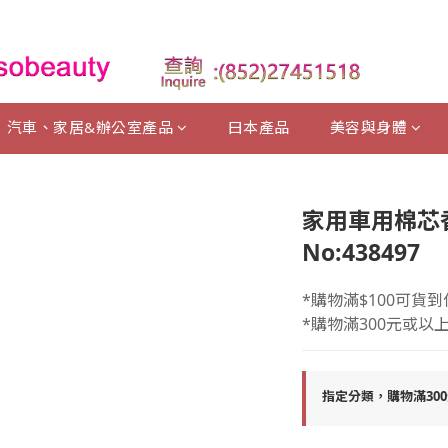
汽車、家居&辦公室產品
曰本產品
美容與身體
家用車用棉芯香薰
No:438497
*購物滿$100可貨到
*購物滿300元或以
指定分類，購物滿30