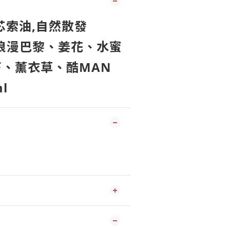
芯索油,自然散發
浪漫巴黎、姜花、水蜜
、薰衣草、酷MAN
l