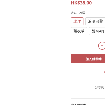
HK$38.00
香味
: 冰洋
冰洋
浪漫巴黎
薰衣草
酷MAN
加入購物車
分享到