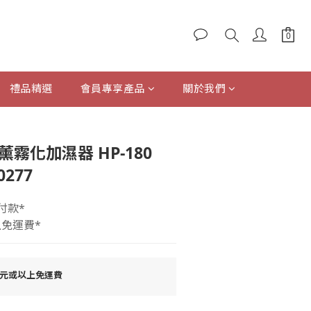
禮品精選
會員專享產品
關於我們
立即購買
薰霧化加濕器 HP-180
0277
付款*
上免運費*
0元或以上免運費