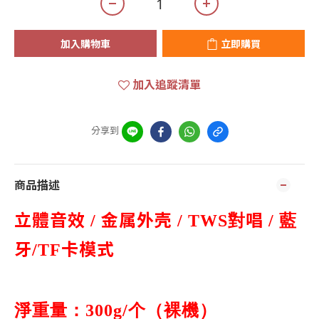
加入購物車
立即購買
加入追蹤清單
分享到
商品描述
立體音效
金属外壳
唱
/
/ TWS對
/ 藍
牙
卡模式
/TF
淨重量：
个（裸機）
300g/