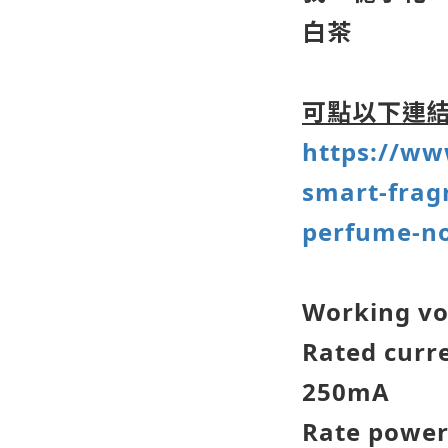
白茶
可點以下連結
https://ww
smart-frag
perfume-n
Working vol
Rated curre
250mA
Rate power