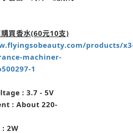
購買香水(60元10支)
w.flyingsobeauty.com/products/x3
rance-machiner-
o500297-1
tage : 3.7 - 5V
nt : About 220-
 : 2W