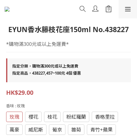
EYUN香水籐枝花座150ml No.438227
*購物滿300元或以上免運費*
指定分類，購物滿300元或以上免運費
指定商品，438227,457~100元 4個 優惠
HK$29.00
香味
: 玫瑰
玫瑰
櫻花
桂花
粉紅羅蘭
香格里拉
萬豪
威尼斯
葡京
雛菊
青竹+蘋果