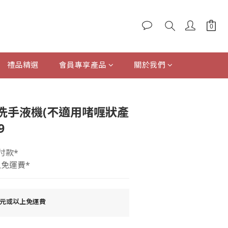
禮品精選
會員專享產品
關於我們
立即購買
洗手液機(不適用啫喱狀產
9
付款*
上免運費*
0元或以上免運費