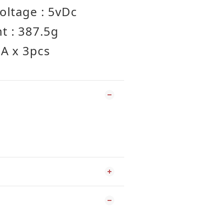
oltage : 5vDc
t : 387.5g
2A x 3pcs