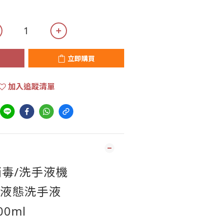
立即購買
加入追蹤清單
毒/洗手液機
、液態洗手液
500ml